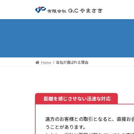
コ
ナ
ン
ビ
テ
ゲ
ン
ー
ツ
シ
へ
ョ
ス
ン
キ
に
ッ
移
Home
当社が選ばれる理由
プ
動
距離を感じさせない迅速な対応
遠方のお客様との取引となると、直接お
うことがあります。